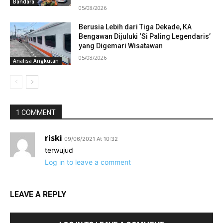
Bandara
05/08/2026
Berusia Lebih dari Tiga Dekade, KA
Bengawan Dijuluki ‘Si Paling Legendaris’
yang Digemari Wisatawan
05/08/2026
Analisa Angkutan
1 COMMENT
riski
09/06/2021 At 10:32
terwujud
Log in to leave a comment
LEAVE A REPLY