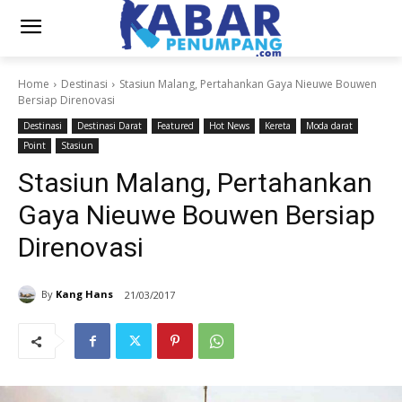
Home
Destinasi
Stasiun Malang, Pertahankan Gaya Nieuwe Bouwen
Bersiap Direnovasi
Destinasi
Destinasi Darat
Featured
Hot News
Kereta
Moda darat
Point
Stasiun
Stasiun Malang, Pertahankan
Gaya Nieuwe Bouwen Bersiap
Direnovasi
By
Kang Hans
21/03/2017