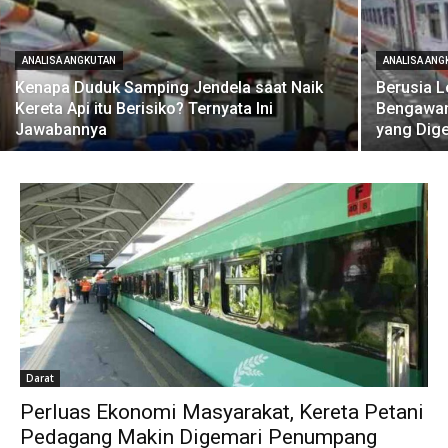
ANALISA ANGKUTAN
ANALISA AN
Kenapa Duduk Samping Jendela saat Naik
Berusia L
Kereta Api itu Berisiko? Ternyata Ini
Bengawan 
Jawabannya
yang Dig
Darat
Perluas Ekonomi Masyarakat, Kereta Petani
Pedagang Makin Digemari Penumpang