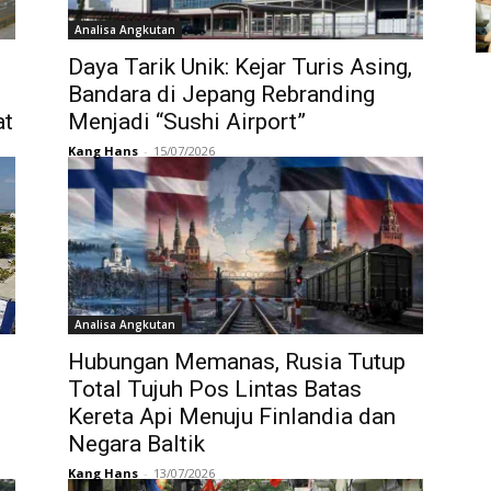
Analisa Angkutan
Daya Tarik Unik: Kejar Turis Asing,
Bandara di Jepang Rebranding
at
Menjadi “Sushi Airport”
Kang Hans
-
15/07/2026
Analisa Angkutan
Hubungan Memanas, Rusia Tutup
Total Tujuh Pos Lintas Batas
Kereta Api Menuju Finlandia dan
Negara Baltik
Kang Hans
-
13/07/2026