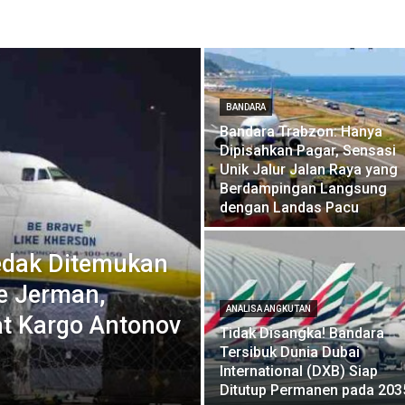
BANDARA
Bandara Trabzon: Hanya
Dipisahkan Pagar, Sensasi
Unik Jalur Jalan Raya yang
Berdampingan Langsung
dengan Landas Pacu
edak Ditemukan
le Jerman,
ANALISA ANGKUTAN
at Kargo Antonov
Tidak Disangka! Bandara
Tersibuk Dunia Dubai
International (DXB) Siap
Ditutup Permanen pada 203