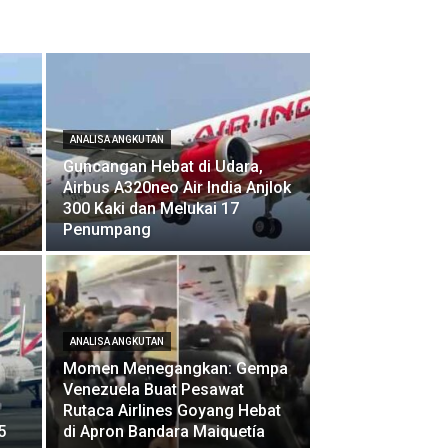
ANALISA ANGKUTAN
Guncangan Hebat di Udara,
Airbus A320neo Air India Anjlok
300 Kaki dan Melukai 17
Penumpang
ANALISA ANGKUTAN
Momen Menegangkan: Gempa
Venezuela Buat Pesawat
Rutaca Airlines Goyang Hebat
5
di Apron Bandara Maiquetía