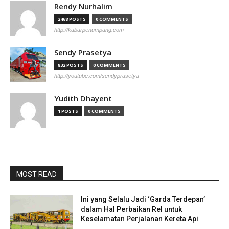
Rendy Nurhalim
2468 POSTS
0 COMMENTS
http://kabarpenumpang.com
Sendy Prasetya
832 POSTS
0 COMMENTS
http://youtube.com/sendyprasetya
Yudith Dhayent
1 POSTS
0 COMMENTS
MOST READ
Ini yang Selalu Jadi ‘Garda Terdepan’
dalam Hal Perbaikan Rel untuk
Keselamatan Perjalanan Kereta Api