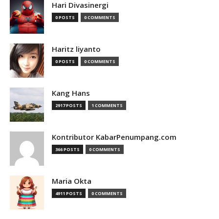
Hari Divasinergi
0 POSTS
0 COMMENTS
Haritz liyanto
0 POSTS
0 COMMENTS
Kang Hans
2917 POSTS
1 COMMENTS
Kontributor KabarPenumpang.com
366 POSTS
0 COMMENTS
Maria Okta
4911 POSTS
0 COMMENTS