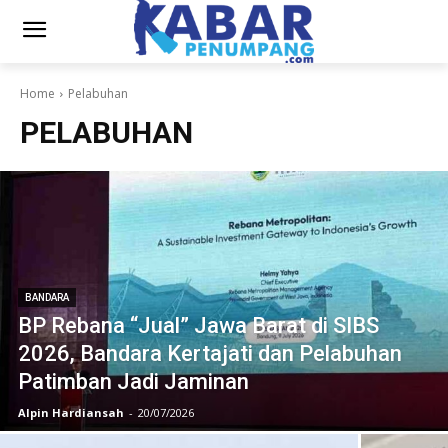
Home
Pelabuhan
PELABUHAN
BANDARA
BP Rebana “Jual” Jawa Barat di SIBS
2026, Bandara Kertajati dan Pelabuhan
Patimban Jadi Jaminan
Alpin Hardiansah
-
20/07/2026