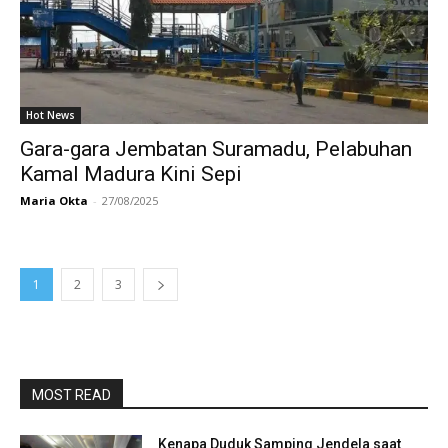
Hot News
Gara-gara Jembatan Suramadu, Pelabuhan
Kamal Madura Kini Sepi
Maria Okta
-
27/08/2025
1
2
3
MOST READ
Kenapa Duduk Samping Jendela saat