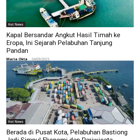
Hot News
Kapal Bersandar Angkut Hasil Timah ke
Eropa, Ini Sejarah Pelabuhan Tanjung
Pandan
Maria Okta
-
04/09/2025
Hot News
Berada di Pusat Kota, Pelabuhan Bastiong
Jadi Simpul Ekonomi dan Pariwisata