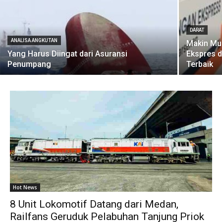
DARAT
ANALISA ANGKUTAN
Makin Mu
Yang Harus Diingat dari Asuransi
Ekspres d
Penumpang
Terbaik
Hot News
8 Unit Lokomotif Datang dari Medan,
Railfans Geruduk Pelabuhan Tanjung Priok