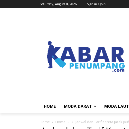
Saturday, August 8, 2026
Sign in / Join
HOME
MODA DARAT
MODA LAUT
Home
Home
Jadwal dan Tarif Kereta Jarak Jau