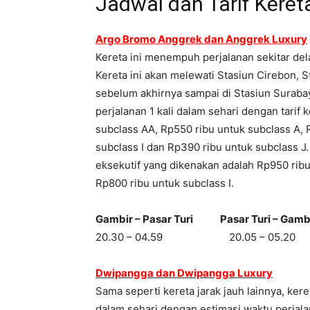
Jadwal dan Tarif Keret
Argo Bromo Anggrek dan Anggrek Luxury
Kereta ini menempuh perjalanan sekitar del
Kereta ini akan melewati Stasiun Cirebon,
sebelum akhirnya sampai di Stasiun Suraba
perjalanan 1 kali dalam sehari dengan tarif
subclass AA, Rp550 ribu untuk subclass A, 
subclass I dan Rp390 ribu untuk subclass J
eksekutif yang dikenakan adalah Rp950 ribu
Rp800 ribu untuk subclass I.
Gambir – Pasar Turi Pasar Turi – Gamb
20.30 – 04.59 20.05 – 05.20
Dwipangga dan Dwipangga Luxury
Sama seperti kereta jarak jauh lainnya, ke
dalam sehari dengan estimasi waktu perjala