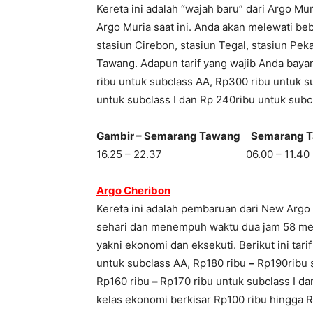
Kereta ini adalah “wajah baru” dari Argo Mu
Argo Muria saat ini. Anda akan melewati beb
stasiun Cirebon, stasiun Tegal, stasiun Pe
Tawang. Adapun tarif yang wajib Anda bayar
ribu untuk subclass AA, Rp300 ribu untuk s
untuk subclass I dan Rp 240ribu untuk subcl
Gambir – Semarang Tawang Semarang T
16.25 – 22.37 06.00 – 11.40
Argo Cheribon
Kereta ini adalah pembaruan dari New Argo J
sehari dan menempuh waktu dua jam 58 menit
yakni ekonomi dan eksekuti. Berikut ini tar
untuk subclass AA, Rp180 ribu
–
Rp190ribu s
Rp160 ribu
–
Rp170 ribu untuk subclass I d
kelas ekonomi berkisar Rp100 ribu hingga R