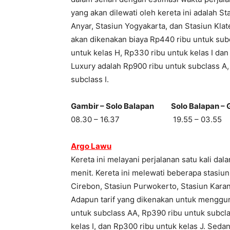
yang akan dilewati oleh kereta ini adalah S
Anyar, Stasiun Yogyakarta, dan Stasiun Kla
akan dikenakan biaya Rp440 ribu untuk sub
untuk kelas H, Rp330 ribu untuk kelas I da
Luxury adalah Rp900 ribu untuk subclass A,
subclass I.
Gambir – Solo Balapan Solo Balapan – 
08.30 – 16.37 19.55 – 03.55
Argo Lawu
Kereta ini melayani perjalanan satu kali da
menit. Kereta ini melewati beberapa stasiun 
Cirebon, Stasiun Purwokerto, Stasiun Karan
Adapun tarif yang dikenakan untuk mengguna
untuk subclass AA, Rp390 ribu untuk subcla
kelas I, dan Rp300 ribu untuk kelas J. Sed