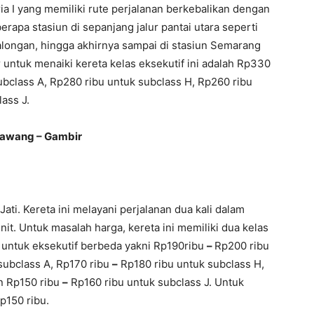
ria I yang memiliki rute perjalanan berkebalikan dengan
erapa stasiun di sepanjang jalur pantai utara seperti
kalongan, hingga akhirnya sampai di stasiun Semarang
 untuk menaiki kereta kelas eksekutif ini adalah Rp330
ubclass A, Rp280 ribu untuk subclass H, Rp260 ribu
ass J.
awang – Gambir
ati. Kereta ini melayani perjalanan dua kali dalam
. Untuk masalah harga, kereta ini memiliki dua kelas
if untuk eksekutif berbeda yakni Rp190ribu
–
Rp200 ribu
ubclass A, Rp170 ribu
–
Rp180 ribu untuk subclass H,
an Rp150 ribu
–
Rp160 ribu untuk subclass J. Untuk
p150 ribu.