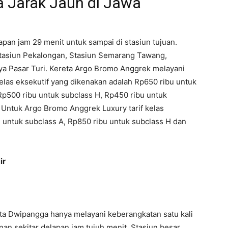
a Jarak Jauh di Jawa
apan jam 29 menit untuk sampai di stasiun tujuan.
 Stasiun Pekalongan, Stasiun Semarang Tawang,
ya Pasar Turi. Kereta Argo Bromo Anggrek melayani
 kelas eksekutif yang dikenakan adalah Rp650 ribu untuk
Rp500 ribu untuk subclass H, Rp450 ribu untuk
. Untuk Argo Bromo Anggrek Luxury tarif kelas
 untuk subclass A, Rp850 ribu untuk subclass H dan
ir
reta Dwipangga hanya melayani keberangkatan satu kali
nan sekitar delapan jam tujuh menit. Stasiun besar