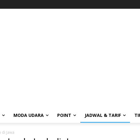
MODA UDARA
POINT
JADWAL & TARIF
TI
h di Jawa