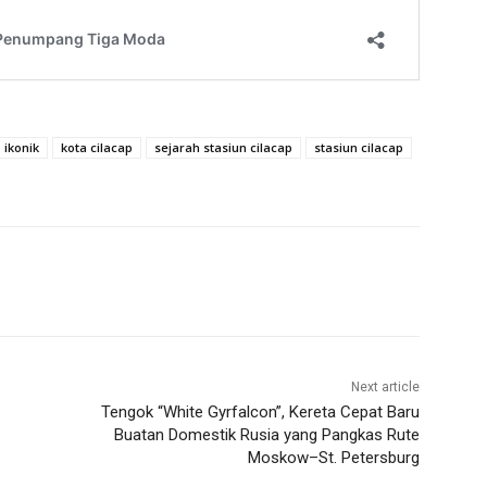
ikonik
kota cilacap
sejarah stasiun cilacap
stasiun cilacap
Next article
Tengok “White Gyrfalcon”, Kereta Cepat Baru
Buatan Domestik Rusia yang Pangkas Rute
Moskow–St. Petersburg