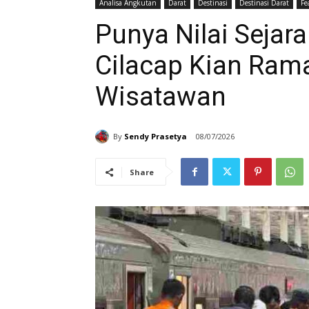
Analisa Angkutan
Darat
Destinasi
Destinasi Darat
Fe
Punya Nilai Sejara
Cilacap Kian Rama
Wisatawan
By
Sendy Prasetya
08/07/2026
Share