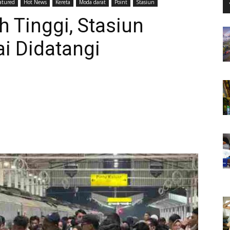
atured
Hot News
Kereta
Moda darat
Point
Stasiun
h Tinggi, Stasiun
i Didatangi