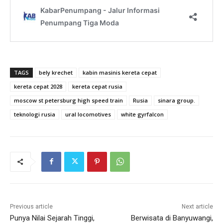
TAGS
bely krechet
kabin masinis kereta cepat
kereta cepat 2028
kereta cepat rusia
moscow st petersburg high speed train
Rusia
sinara group.
teknologi rusia
ural locomotives
white gyrfalcon
Previous article
Next article
Punya Nilai Sejarah Tinggi,
Berwisata di Banyuwangi,