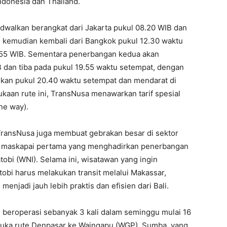
ndonesia dan Thailand.
dwalkan berangkat dari Jakarta pukul 08.20 WIB dan
, kemudian kembali dari Bangkok pukul 12.30 waktu
5.55 WIB. Sementara penerbangan kedua akan
B dan tiba pada pukul 19.55 waktu setempat, dengan
lkan pukul 20.40 waktu setempat dan mendarat di
aan rute ini, TransNusa menawarkan tarif spesial
ne way).
 TransNusa juga membuat gebrakan besar di sektor
i maskapai pertama yang menghadirkan penerbangan
obi (WNI). Selama ini, wisatawan yang ingin
tobi harus melakukan transit melalui Makassar,
menjadi jauh lebih praktis dan efisien dari Bali.
 beroperasi sebanyak 3 kali dalam seminggu mulai 16
embuka rute Denpasar ke Waingapu (WGP), Sumba, yang