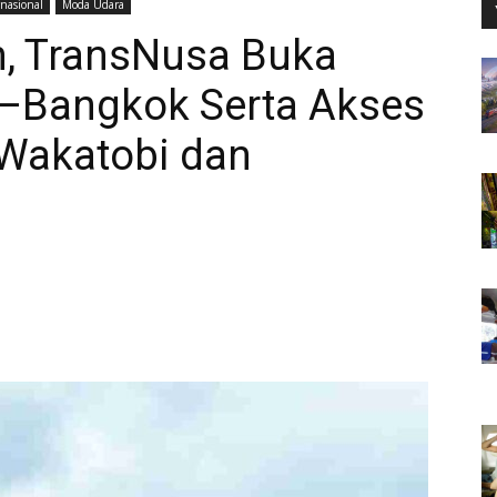
rnasional
Moda Udara
n, TransNusa Buka
a–Bangkok Serta Akses
 Wakatobi dan