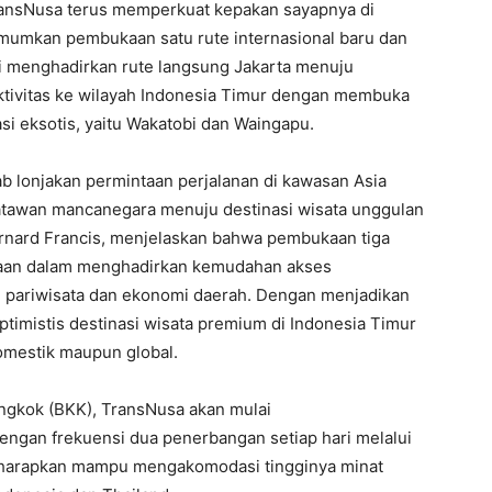
ansNusa terus memperkuat kepakan sayapnya di
umkan pembukaan satu rute internasional baru dan
ni menghadirkan rute langsung Jakarta menuju
ktivitas ke wilayah Indonesia Timur dengan membuka
asi eksotis, yaitu Wakatobi dan Waingapu.
ab lonjakan permintaan perjalanan di kawasan Asia
tawan mancanegara menuju destinasi wisata unggulan
rnard Francis, menjelaskan bahwa pembukaan tiga
haan dalam menghadirkan kemudahan akses
 pariwisata dan ekonomi daerah. Dengan menjadikan
ptimistis destinasi wisata premium di Indonesia Timur
omestik maupun global.
angkok (BKK), TransNusa akan mulai
ngan frekuensi dua penerbangan setiap hari melalui
 diharapkan mampu mengakomodasi tingginya minat