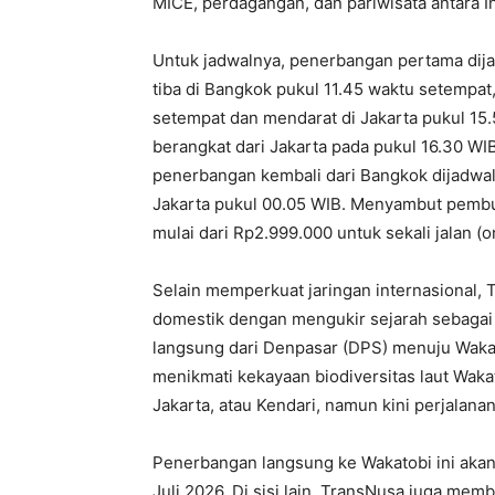
MICE, perdagangan, dan pariwisata antara I
Untuk jadwalnya, penerbangan pertama dija
tiba di Bangkok pukul 11.45 waktu setempat
setempat dan mendarat di Jakarta pukul 1
berangkat dari Jakarta pada pukul 16.30 WI
penerbangan kembali dari Bangkok dijadwa
Jakarta pukul 00.05 WIB. Menyambut pembuk
mulai dari Rp2.999.000 untuk sekali jalan (o
Selain memperkuat jaringan internasional,
domestik dengan mengukir sejarah sebaga
langsung dari Denpasar (DPS) menuju Wakat
menikmati kekayaan biodiversitas laut Waka
Jakarta, atau Kendari, namun kini perjalanan 
Penerbangan langsung ke Wakatobi ini akan
Juli 2026. Di sisi lain, TransNusa juga m