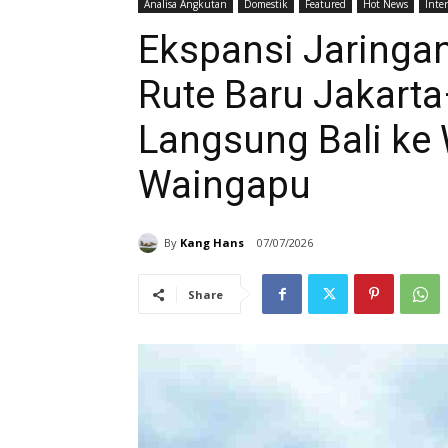
Analisa Angkutan
Domestik
Featured
Hot News
Inte
Ekspansi Jaringa
Rute Baru Jakart
Langsung Bali ke
Waingapu
By
Kang Hans
07/07/2026
Share