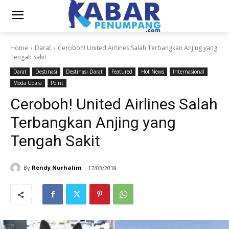
Home
Darat
Ceroboh! United Airlines Salah Terbangkan Anjing yang
Tengah Sakit
Darat
Destinasi
Destinasi Darat
Featured
Hot News
Internasional
Moda Udara
Point
Ceroboh! United Airlines Salah
Terbangkan Anjing yang
Tengah Sakit
By
Rendy Nurhalim
17/03/2018