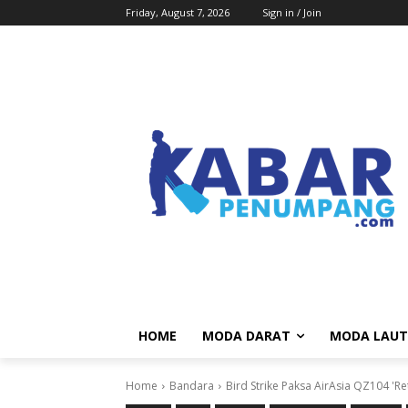
Friday, August 7, 2026
Sign in / Join
HOME
MODA DARAT
MODA LAUT
Home
Bandara
Bird Strike Paksa AirAsia QZ104 'R