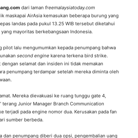
ang.com
dari laman
freemalaysiatoday.com
lik maskapai AirAsia kemasukan beberapa burung yang
epas landas pada pukul 13.25 WIB tersebut diketahui
yang mayoritas berkebangsaan Indonesia.
ang pilot lalu mengumumkan kepada penumpang bahwa
gunakan
second engine
karena terkena bird strike.
 dengan selamat dan insiden ini tidak memakan
para penumpang terdampar setelah mereka diminta oleh
waan.
mat. Mereka dievakuasi ke ruang tunggu gate 4,
” terang Junior Manager Branch Communication
ke terjadi pada engine nomor dua. Kerusakan pada fan
dari sumber berbeda.
ara dan penumpang diberi dua opsi, pengembalian uang