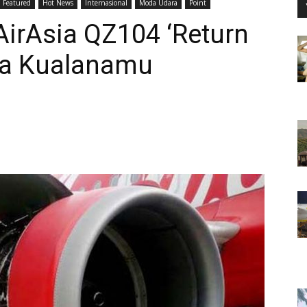
Featured
Hot News
Internasional
Moda Udara
Point
 AirAsia QZ104 ‘Return
ara Kualanamu