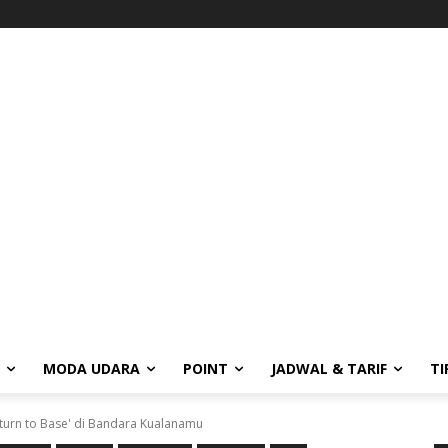
MODA UDARA
POINT
JADWAL & TARIF
TI
eturn to Base' di Bandara Kualanamu