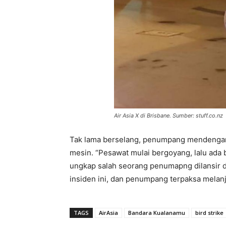
Air Asia X di Brisbane. Sumber: stuff.co.nz
Tak lama berselang, penumpang mendengar 
mesin. “Pesawat mulai bergoyang, lalu ada
ungkap salah seorang penumapng dilansir d
insiden ini, dan penumpang terpaksa melanj
TAGS
AirAsia
Bandara Kualanamu
bird strike