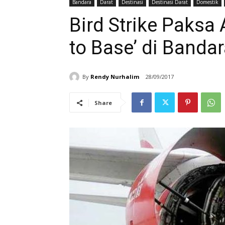
Bandara
Darat
Destinasi
Destinasi Darat
Domestik
Bird Strike Paksa
to Base’ di Band
By
Rendy Nurhalim
28/09/2017
Share