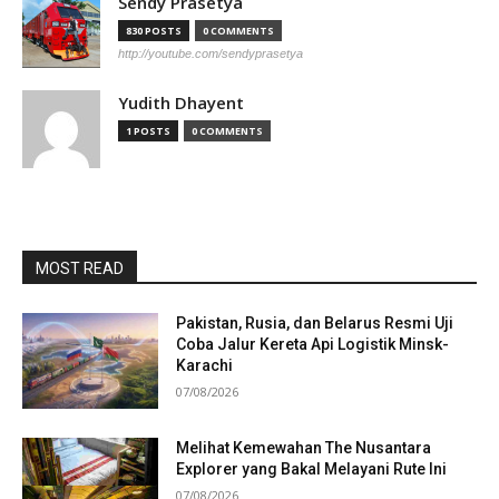
Sendy Prasetya
830 POSTS
0 COMMENTS
http://youtube.com/sendyprasetya
Yudith Dhayent
1 POSTS
0 COMMENTS
MOST READ
Pakistan, Rusia, dan Belarus Resmi Uji
Coba Jalur Kereta Api Logistik Minsk-
Karachi
07/08/2026
Melihat Kemewahan The Nusantara
Explorer yang Bakal Melayani Rute Ini
07/08/2026