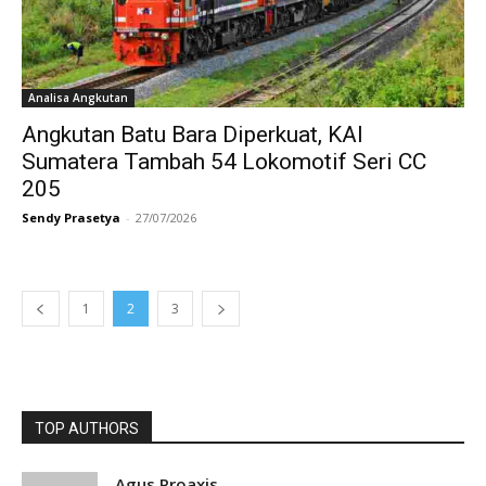
Analisa Angkutan
Angkutan Batu Bara Diperkuat, KAI
Sumatera Tambah 54 Lokomotif Seri CC
205
Sendy Prasetya
-
27/07/2026
1
2
3
TOP AUTHORS
Agus Proaxis