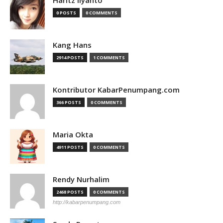
0 POSTS
0 COMMENTS
Kang Hans
2914 POSTS
1 COMMENTS
Kontributor KabarPenumpang.com
366 POSTS
0 COMMENTS
Maria Okta
4911 POSTS
0 COMMENTS
Rendy Nurhalim
2468 POSTS
0 COMMENTS
http://kabarpenumpang.com