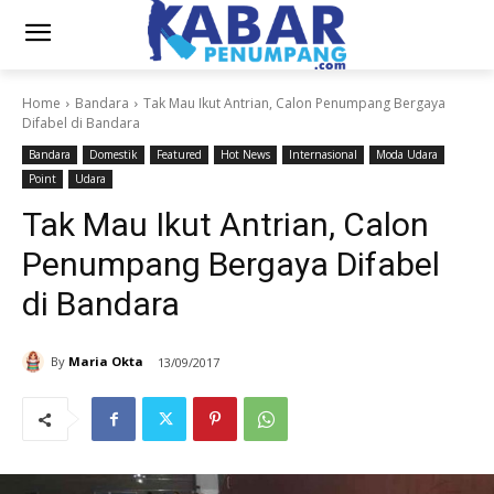
Home
Bandara
Tak Mau Ikut Antrian, Calon Penumpang Bergaya
Difabel di Bandara
Bandara
Domestik
Featured
Hot News
Internasional
Moda Udara
Point
Udara
Tak Mau Ikut Antrian, Calon
Penumpang Bergaya Difabel
di Bandara
By
Maria Okta
13/09/2017