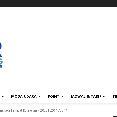
MODA UDARA
POINT
JADWAL & TARIF
TI
ang Jadi Tempat Kulineran
20251020_173044