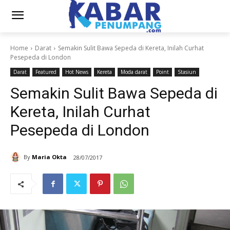
Home
Darat
Semakin Sulit Bawa Sepeda di Kereta, Inilah Curhat
Pesepeda di London
Darat
Featured
Hot News
Kereta
Moda darat
Point
Stasiun
Semakin Sulit Bawa Sepeda di
Kereta, Inilah Curhat
Pesepeda di London
By
Maria Okta
28/07/2017