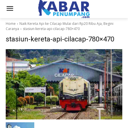
Home
Naik Kereta Api ke Cilacap Mulai dari Rp20 Ribu Aja, Begini
Caranya
stasiun-kereta-api-cilacap-780×470
stasiun-kereta-api-cilacap-780×470