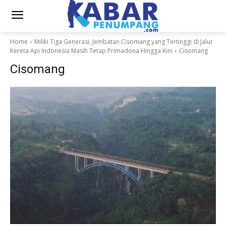
Home
Miliki Tiga Generasi, Jembatan Cisomang yang Tertinggi di Jalur
Kereta Api Indonesia Masih Tetap Primadona Hingga Kini
Cisomang
Cisomang