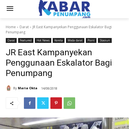
Home
Darat
JR East Kampanyekan Penggunaan Eskalator Bagi
Penumpang
Darat
Featured
Hot News
Kereta
Moda darat
Point
Stasiun
JR East Kampanyekan
Penggunaan Eskalator Bagi
Penumpang
By
Maria Okta
14/08/2018