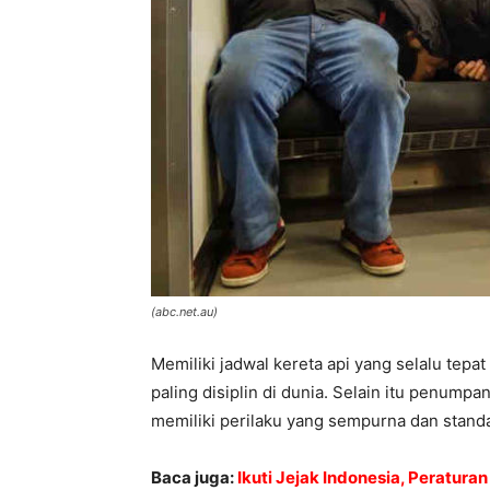
(abc.net.au)
Memiliki jadwal kereta api yang selalu tepa
paling disiplin di dunia. Selain itu penump
memiliki perilaku yang sempurna dan standar
Baca juga:
Ikuti Jejak Indonesia, Peratura