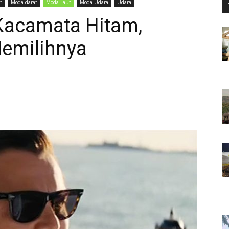
t
Moda darat
Moda Laut
Moda Udara
Udara
 Kacamata Hitam,
Memilihnya