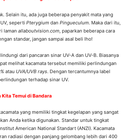
k. Selain itu, ada juga beberapa penyakit mata yang
r UV, seperti
Pterygium
dan
Pingueculum
. Maka dari itu,
ri laman
allaboutvision.com
, paparkan beberapa cara
ngan standar, jangan sampai asal beli lho!
lindungi dari pancaran sinar UV-A dan UV-B. Biasanya
apat melihat kacamata tersebut memiliki perlindungan
9%
atau
UVA/UVB rays
. Dengan tercantumnya label
perlindungan terhadap sinar UV.
a Kita Temui di Bandara
kacamata yang memiliki tingkat kegelapan yang sangat
kan Anda ketika digunakan. Standar untuk tingkat
stitut American National Standart (ANZI). Kacamata
ran radiasi dengan panjang gelombang lebih dari 400