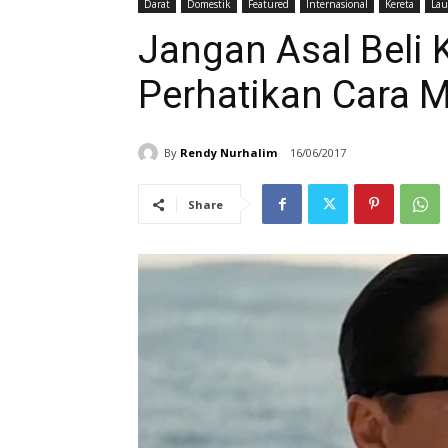
Darat
Domestik
Featured
Internasional
Kereta
Lau
Jangan Asal Beli
Perhatikan Cara 
By
Rendy Nurhalim
16/06/2017
Share