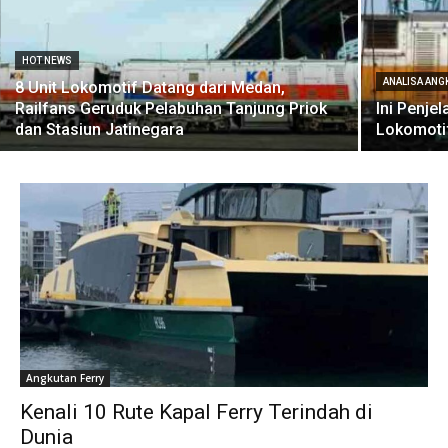
HOT NEWS
ANALISA AN
8 Unit Lokomotif Datang dari Medan,
Railfans Geruduk Pelabuhan Tanjung Priok
Ini Penje
dan Stasiun Jatinegara
Lokomotif
Angkutan Ferry
Kenali 10 Rute Kapal Ferry Terindah di
Dunia