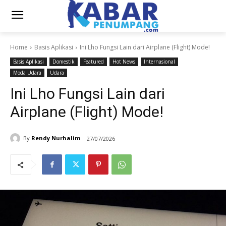
Home
Basis Aplikasi
Ini Lho Fungsi Lain dari Airplane (Flight) Mode!
Basis Aplikasi
Domestik
Featured
Hot News
Internasional
Moda Udara
Udara
Ini Lho Fungsi Lain dari
Airplane (Flight) Mode!
By
Rendy Nurhalim
27/07/2026