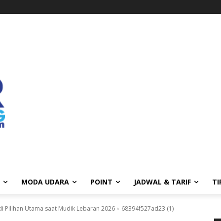
MODA UDARA
POINT
JADWAL & TARIF
TI
di Pilihan Utama saat Mudik Lebaran 2026
68394f527ad23 (1)