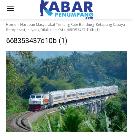
Home
Harapan Masyarakat Tentang Rute Bandung–Ketapang Supaya
Beroperasi, Ini yang Dilakukan KAI
668353437d10b (1)
668353437d10b (1)