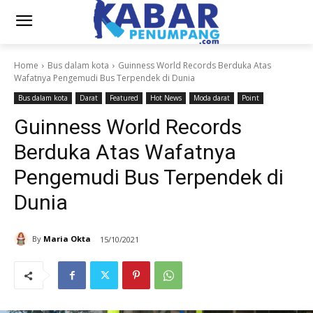
Home
Bus dalam kota
Guinness World Records Berduka Atas
Wafatnya Pengemudi Bus Terpendek di Dunia
Bus dalam kota
Darat
Featured
Hot News
Moda darat
Point
Guinness World Records
Berduka Atas Wafatnya
Pengemudi Bus Terpendek di
Dunia
By
Maria Okta
15/10/2021