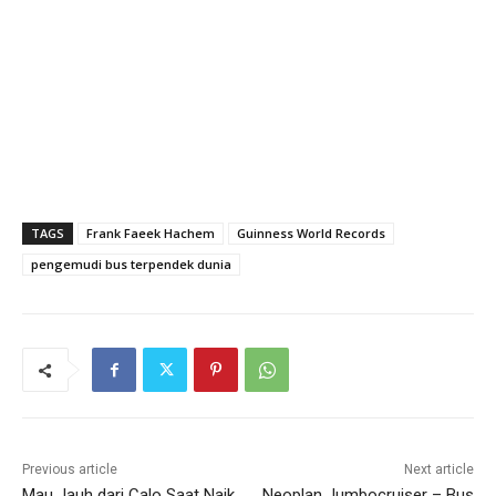
TAGS
Frank Faeek Hachem
Guinness World Records
pengemudi bus terpendek dunia
Previous article
Next article
Mau Jauh dari Calo Saat Naik
Neoplan Jumbocruiser – Bus