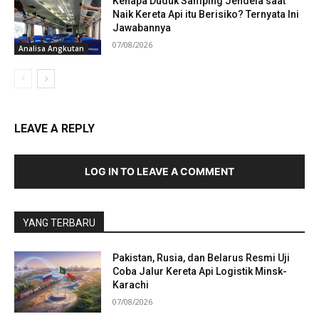
Kenapa Duduk Samping Jendela saat
Naik Kereta Api itu Berisiko? Ternyata Ini
Jawabannya
07/08/2026
Analisa Angkutan
LEAVE A REPLY
LOG IN TO LEAVE A COMMENT
YANG TERBARU
Pakistan, Rusia, dan Belarus Resmi Uji
Coba Jalur Kereta Api Logistik Minsk-
Karachi
07/08/2026