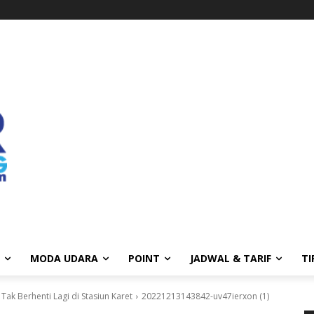
MODA UDARA
POINT
JADWAL & TARIF
TI
Tak Berhenti Lagi di Stasiun Karet
20221213143842-uv47ierxon (1)