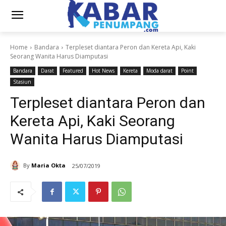
Home
Bandara
Terpleset diantara Peron dan Kereta Api, Kaki
Seorang Wanita Harus Diamputasi
Bandara
Darat
Featured
Hot News
Kereta
Moda darat
Point
Stasiun
Terpleset diantara Peron dan
Kereta Api, Kaki Seorang
Wanita Harus Diamputasi
By
Maria Okta
25/07/2019