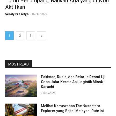
Turun Penumpang, Bahkan Ada yang di Non
Aktifkan
Sendy Prasetya
-
02/10/2025
1
2
3
MOST READ
Pakistan, Rusia, dan Belarus Resmi Uji
Coba Jalur Kereta Api Logistik Minsk-
Karachi
07/08/2026
Melihat Kemewahan The Nusantara
Explorer yang Bakal Melayani Rute Ini