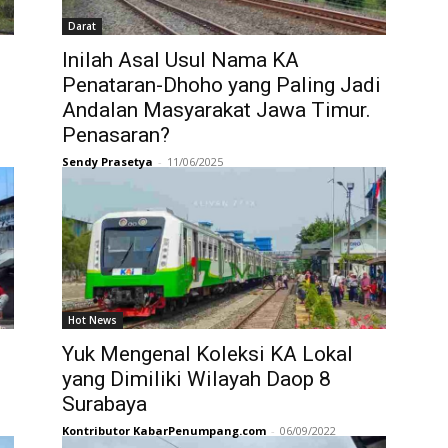
Darat
Inilah Asal Usul Nama KA
Penataran-Dhoho yang Paling Jadi
Andalan Masyarakat Jawa Timur.
Penasaran?
Sendy Prasetya
-
11/06/2025
Hot News
Yuk Mengenal Koleksi KA Lokal
yang Dimiliki Wilayah Daop 8
Surabaya
Kontributor KabarPenumpang.com
-
06/09/2022