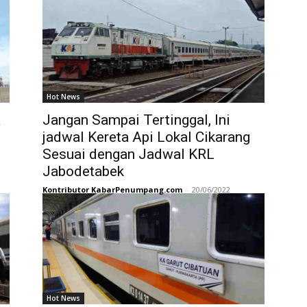
Hot News
a
Jangan Sampai Tertinggal, Ini
jadwal Kereta Api Lokal Cikarang
Sesuai dengan Jadwal KRL
Jabodetabek
Kontributor KabarPenumpang.com
-
20/06/2022
Hot News