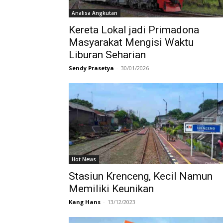
Analisa Angkutan
Kereta Lokal jadi Primadona
Masyarakat Mengisi Waktu
Liburan Seharian
Sendy Prasetya
-
30/01/2026
Hot News
Stasiun Krenceng, Kecil Namun
Memiliki Keunikan
Kang Hans
-
13/12/2023