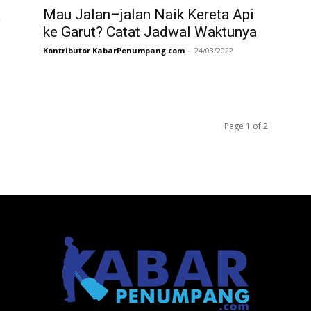
a
Mau Jalan–jalan Naik Kereta Api
ke Garut? Catat Jadwal Waktunya
Kontributor KabarPenumpang.com
-
24/03/2022
Page 1 of 2