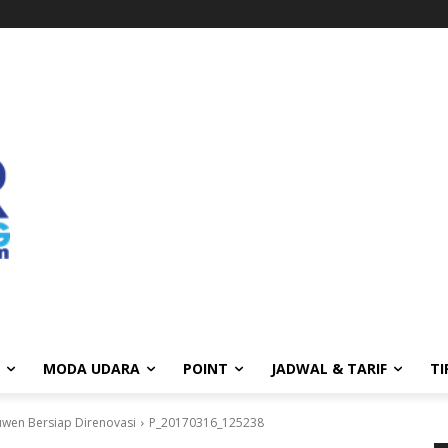
MODA UDARA
POINT
JADWAL & TARIF
TI
uwen Bersiap Direnovasi
P_20170316_125238