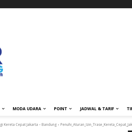
MODA UDARA
POINT
JADWAL & TARIF
TI
gi Kereta Cepat Jakarta – Bandung
Penuhi_Aturan_Izin_Trase_Kereta_Cepat_Ja