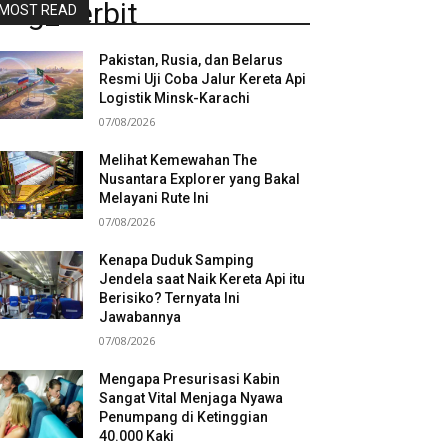
ung_Terbit
MOST READ
Pakistan, Rusia, dan Belarus
Resmi Uji Coba Jalur Kereta Api
Logistik Minsk-Karachi
07/08/2026
Melihat Kemewahan The
Nusantara Explorer yang Bakal
Melayani Rute Ini
07/08/2026
Kenapa Duduk Samping
Jendela saat Naik Kereta Api itu
Berisiko? Ternyata Ini
Jawabannya
07/08/2026
Mengapa Presurisasi Kabin
Sangat Vital Menjaga Nyawa
Penumpang di Ketinggian
40.000 Kaki