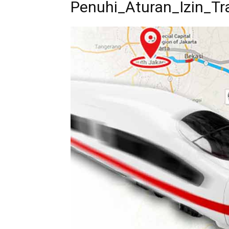
Penuhi_Aturan_Izin_T