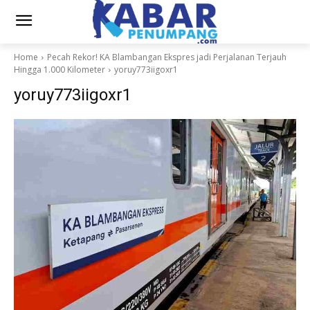
Home
Pecah Rekor! KA Blambangan Ekspres jadi Perjalanan Terjauh
Hingga 1.000 Kilometer
yoruy773iigoxr1
yoruy773iigoxr1