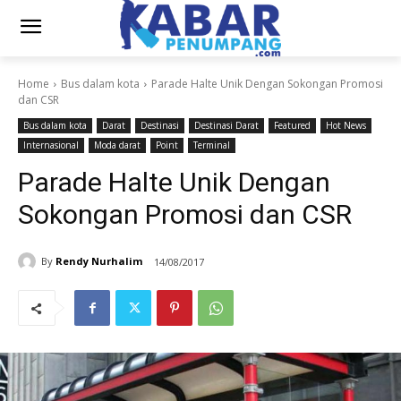
Home
Bus dalam kota
Parade Halte Unik Dengan Sokongan Promosi
dan CSR
Bus dalam kota
Darat
Destinasi
Destinasi Darat
Featured
Hot News
Internasional
Moda darat
Point
Terminal
Parade Halte Unik Dengan
Sokongan Promosi dan CSR
By
Rendy Nurhalim
14/08/2017