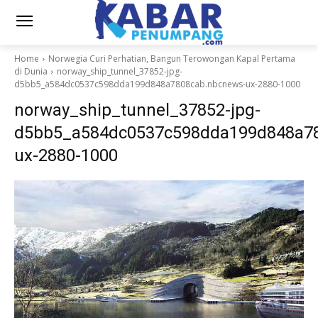
Home
Norwegia Curi Perhatian, Bangun Terowongan Kapal Pertama
di Dunia
norway_ship_tunnel_37852-jpg-
d5bb5_a584dc0537c598dda199d848a7808cab.nbcnews-ux-2880-1000
norway_ship_tunnel_37852-jpg-
d5bb5_a584dc0537c598dda199d848a7
ux-2880-1000