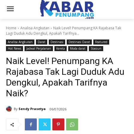
Home
Analisa Angkutan
Naik Level! Penumpang KA Rajabasa Tak
Lagi Duduk Adu Dengkul, Apakah Tarifnya...
Analisa Angkutan
Darat
Destinasi
Destinasi Darat
Featured
Hot News
Jadwal Perjalanan
Kereta
Moda darat
Stasiun
Naik Level! Penumpang KA
Rajabasa Tak Lagi Duduk Adu
Dengkul, Apakah Tarifnya
Naik?
By
Sendy Prasetya
06/07/2026