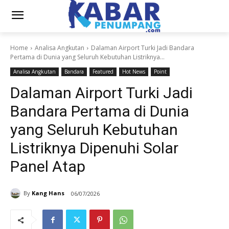
Home
Analisa Angkutan
Dalaman Airport Turki Jadi Bandara
Pertama di Dunia yang Seluruh Kebutuhan Listriknya...
Analisa Angkutan
Bandara
Featured
Hot News
Point
Dalaman Airport Turki Jadi
Bandara Pertama di Dunia
yang Seluruh Kebutuhan
Listriknya Dipenuhi Solar
Panel Atap
By
Kang Hans
06/07/2026