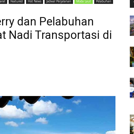
arat
Featured
Hot News
Jadwal Perjalanan
Moda Laut
Pelabuhan
erry dan Pelabuhan
t Nadi Transportasi di