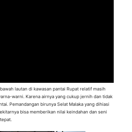
bawah lautan di kawasan pantai Rupat relatif masih
arna-warni. Karena airnya yang cukup jernih dan tidak
pantai. Pemandangan birunya Selat Malaka yang dihiasi
sekitarnya bisa memberikan nilai keindahan dan seni
tepat.