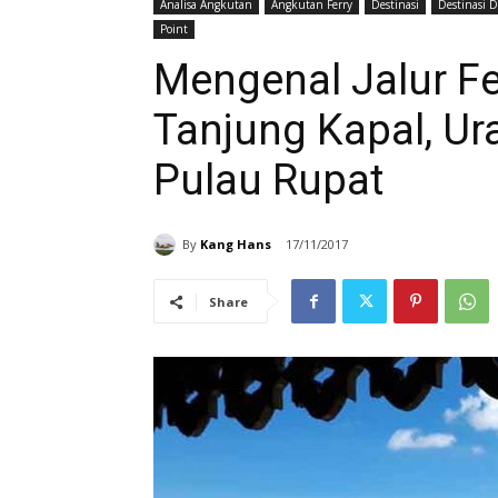
Analisa Angkutan
Angkutan Ferry
Destinasi
Destinasi D
Point
Mengenal Jalur F
Tanjung Kapal, Ura
Pulau Rupat
By
Kang Hans
17/11/2017
Share