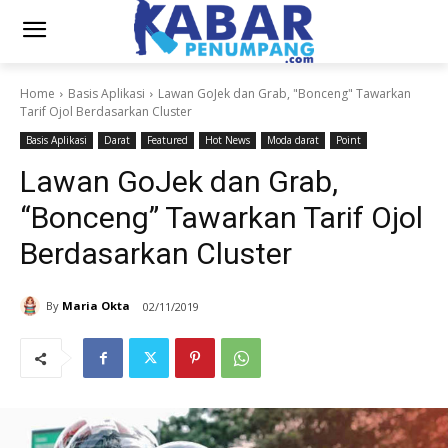
Home
Basis Aplikasi
Lawan GoJek dan Grab, "Bonceng" Tawarkan
Tarif Ojol Berdasarkan Cluster
Basis Aplikasi
Darat
Featured
Hot News
Moda darat
Point
Lawan GoJek dan Grab,
“Bonceng” Tawarkan Tarif Ojol
Berdasarkan Cluster
By
Maria Okta
02/11/2019