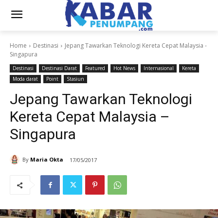
Home
Destinasi
Jepang Tawarkan Teknologi Kereta Cepat Malaysia -
Singapura
Destinasi
Destinasi Darat
Featured
Hot News
Internasional
Kereta
Moda darat
Point
Stasiun
Jepang Tawarkan Teknologi
Kereta Cepat Malaysia –
Singapura
By
Maria Okta
17/05/2017