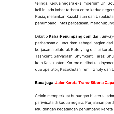
telinga. Kedua negara eks Imperium Uni Sovi
kali ini ada kabar terbaru antar kedua nega
Rusia, melainkan Kazakhstan dan Uzbekista
penumpang lintas perbatasan, menghubungka
Dikutip
KabarPenumpang.com
dari
railway
perbatasan diluncurkan sebagai bagian dar
kerjasama bilateral. Rute yang dilalui keret
Tashkent, Saryagash, Shymkent, Taraz, Shu,
kota Kazakhstan. Karena melibatkan layanan 
dua operator, Kazakhstan Temir Zholy dan U
Baca juga:
Jalur Kereta Trans-Siberia Capa
Selain memperkuat hubungan bilateral, ada
pariwisata di kedua negara. Perjalanan perd
lalu dengan kedatangan penumpang kereta da