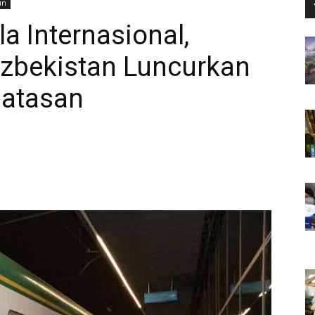
un
a Internasional,
zbekistan Luncurkan
batasan