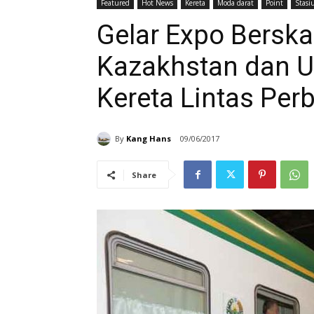
Featured
Hot News
Kereta
Moda darat
Point
Stasi
Gelar Expo Berskal
Kazakhstan dan U
Kereta Lintas Per
By
Kang Hans
09/06/2017
Share