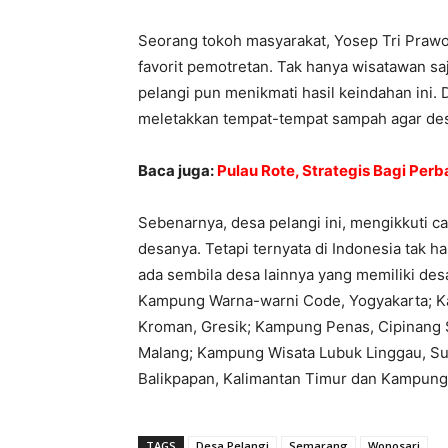
Seorang tokoh masyarakat, Yosep Tri Prawo
favorit pemotretan. Tak hanya wisatawan s
pelangi pun menikmati hasil keindahan in
meletakkan tempat-tempat sampah agar desa 
Baca juga:
Pulau Rote, Strategis Bagi Perb
Sebenarnya, desa pelangi ini, mengikkuti 
desanya. Tetapi ternyata di Indonesia tak 
ada sembila desa lainnya yang memiliki des
Kampung Warna-warni Code, Yogyakarta; Ka
Kroman, Gresik; Kampung Penas, Cipinang S
Malang; Kampung Wisata Lubuk Linggau, Su
Balikpapan, Kalimantan Timur dan Kampung 
TAGS
Desa Pelangi
Semarang
Wonosari