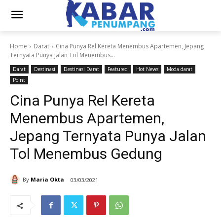
Home
Darat
Cina Punya Rel Kereta Menembus Apartemen, Jepang
Ternyata Punya Jalan Tol Menembus...
Darat
Destinasi
Destinasi Darat
Featured
Hot News
Moda darat
Point
Cina Punya Rel Kereta
Menembus Apartemen,
Jepang Ternyata Punya Jalan
Tol Menembus Gedung
By
Maria Okta
03/03/2021