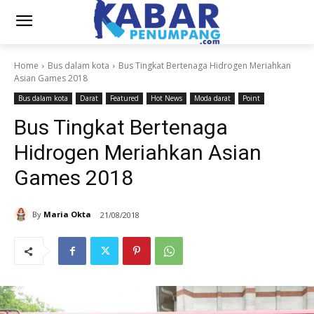
Home
Bus dalam kota
Bus Tingkat Bertenaga Hidrogen Meriahkan
Asian Games 2018
Bus dalam kota
Darat
Featured
Hot News
Moda darat
Point
Bus Tingkat Bertenaga
Hidrogen Meriahkan Asian
Games 2018
By
Maria Okta
21/08/2018