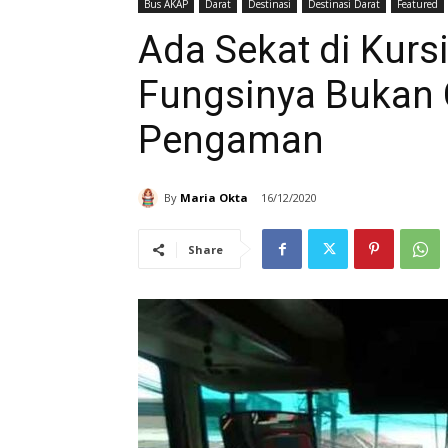
Bus AKAP
Darat
Destinasi
Destinasi Darat
Featured
Ada Sekat di Kurs
Fungsinya Bukan
Pengaman
By
Maria Okta
16/12/2020
Share