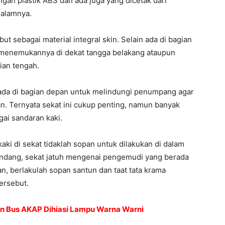
gan plastik ABS dan ada juga yang dicetak dari
dalamnya.
t sebagai material integral skin. Selain ada di bagian
 menemukannya di dekat tangga belakang ataupun
ian tengah.
rada di bagian depan untuk melindungi penumpang agar
an. Ternyata sekat ini cukup penting, namun banyak
ai sandaran kaki.
i di sekat tidaklah sopan untuk dilakukan di dalam
endang, sekat jatuh mengenai pengemudi yang berada
n, berlakulah sopan santun dan taat tata krama
ersebut.
san Bus AKAP Dihiasi Lampu Warna Warni