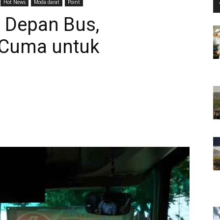
Hot News
Moda darat
Point
i Depan Bus,
 Cuma untuk