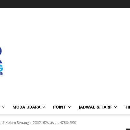
MODA UDARA
POINT
JADWAL & TARIF
TI
Jadi Kolam Renang
2002162stasiun-4780×390