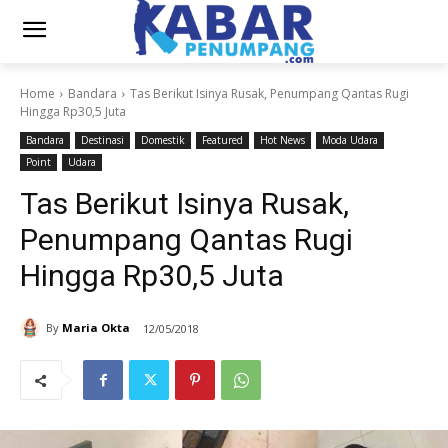
Home
Bandara
Tas Berikut Isinya Rusak, Penumpang Qantas Rugi
Hingga Rp30,5 Juta
Bandara
Destinasi
Domestik
Featured
Hot News
Moda Udara
Point
Udara
Tas Berikut Isinya Rusak,
Penumpang Qantas Rugi
Hingga Rp30,5 Juta
By
Maria Okta
12/05/2018