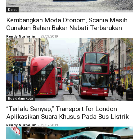
Darat
Kembangkan Moda Otonom, Scania Masih
Gunakan Bahan Bakar Nabati Terbarukan
Rendy Nurhalim
-
29/09/2019
Bus dalam kota
“Terlalu Senyap,” Transport for London
Aplikasikan Suara Khusus Pada Bus Listrik
Rendy Nurhalim
-
19/07/2019