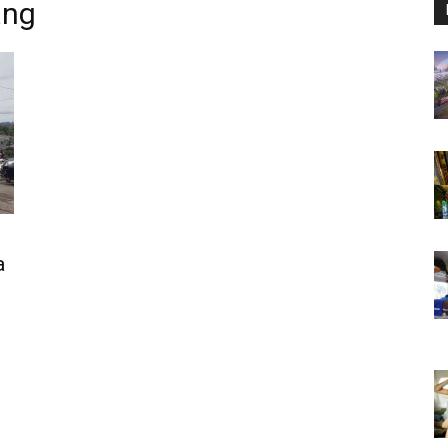
ang
a