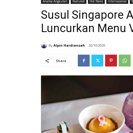
Analisa Angkutan
Featured
Hot News
Internasional
Susul Singapore Ai
Luncurkan Menu V
By
Alpin Hardiansah
20/10/2020
Share