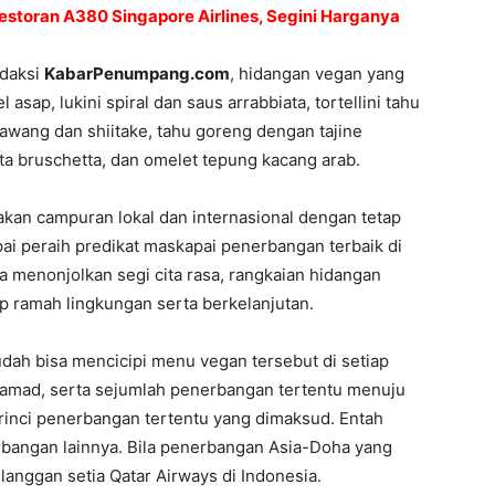
Restoran A380 Singapore Airlines, Segini Harganya
edaksi
KabarPenumpang.com
, hidangan vegan yang
asap, lukini spiral dan saus arrabbiata, tortellini tahu
awang dan shiitake, tahu goreng dengan tajine
a bruschetta, dan omelet tepung kacang arab.
n campuran lokal dan internasional dengan tetap
i peraih predikat maskapai penerbangan terbaik di
ya menonjolkan segi cita rasa, rangkaian hidangan
ap ramah lingkungan serta berkelanjutan.
dah bisa mencicipi menu vegan tersebut di setiap
Hamad, serta sejumlah penerbangan tertentu menuju
rinci penerbangan tertentu yang dimaksud. Entah
bangan lainnya. Bila penerbangan Asia-Doha yang
langgan setia Qatar Airways di Indonesia.